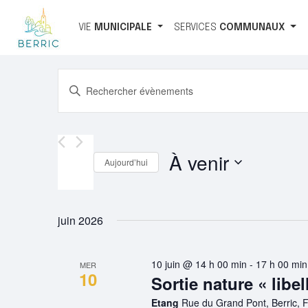
VIE
MUNICIPALE
SERVICES
COMMUNAUX
RECHERCHE
Saisir
mot-
ET
clé.
NAVIGATION
Rechercher
Évènements
À venir
DE
Aujourd’hui
par
VUES
Sélectionnez
mot-
une
clé.
ÉVÈNEMENTS
date.
juin 2026
10 juin @ 14 h 00 min
-
17 h 00 min
MER
10
Sortie nature « libel
Etang
Rue du Grand Pont, Berric, 