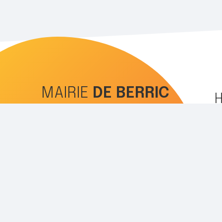
MAIRIE
DE
BERRIC
16 place de l'église
Lu
56230 BERRIC
Me
Ve
02 97 67 01 37
mairie@berric.fr
NOUS CONTACTER