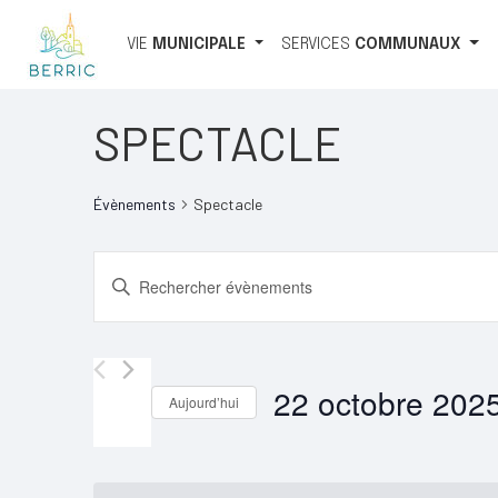
VIE
MUNICIPALE
SERVICES
COMMUNAUX
SPECTACLE
Évènements
Spectacle
RECHERCHE
Saisir
mot-
ET
clé.
NAVIGATION
Rechercher
Évènements
22 octobre 202
DE
Aujourd’hui
par
VUES
Sélectionnez
mot-
une
clé.
ÉVÈNEMENTS
date.