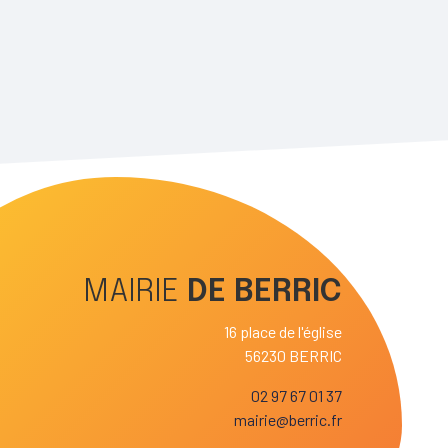
MAIRIE
DE
BERRIC
16 place de l'église
56230 BERRIC
02 97 67 01 37
mairie@berric.fr