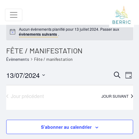
Aucun évènements planifié pour 13 juillet 2024. Passer aux
évènements suivants
.
FÊTE / MANIFESTATION
Évènements
Fête / manifestation
13/07/2024
RECH
NA
Recherche
Jour
Sélectionnez
DE
ET
une
VU
Jour précédent
JOUR SUIVANT
NAVIG
date.
ÉV
DE
VUES
S’abonner au calendrier
ÉVÈN