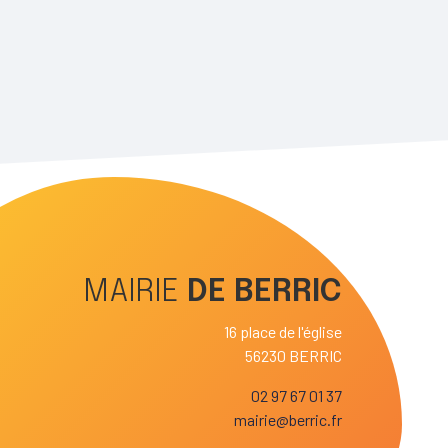
MAIRIE
DE
BERRIC
16 place de l'église
56230 BERRIC
02 97 67 01 37
mairie@berric.fr