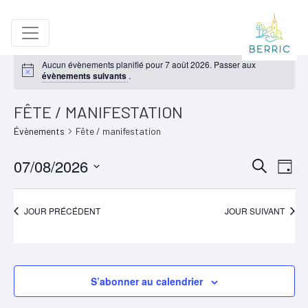
Aucun évènements planifié pour 7 août 2026. Passer aux
évènements suivants
.
FÊTE / MANIFESTATION
Évènements
Fête / manifestation
07/08/2026
RECH
NA
Recherche
Jour
Sélectionnez
DE
ET
une
VU
JOUR PRÉCÉDENT
JOUR SUIVANT
NAVIG
date.
ÉV
DE
VUES
S’abonner au calendrier
ÉVÈN