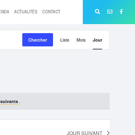
ENDA
ACTUALITÉS
CONTACT
NAVIGATION
Chercher
Liste
Mois
Jour
DE
VUES
ÉVÈNEMENT
 suivants
.
JOUR SUIVANT