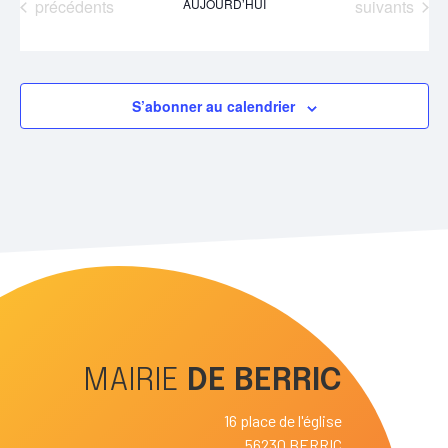
Évènements
Évènements
précédents
AUJOURD’HUI
suivants
S’abonner au calendrier
MAIRIE
DE
BERRIC
16 place de l'église
56230 BERRIC